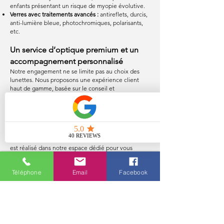
enfants présentant un risque de myopie évolutive.
Verres avec traitements avancés :
antireflets, durcis,
anti-lumière bleue, photochromiques, polarisants,
etc.
Un service d’optique premium et un
accompagnement personnalisé
Notre engagement ne se limite pas au choix des
lunettes. Nous proposons une expérience client
haut de gamme, basée sur le conseil et
l’accompagnement.
✔
Analyse visagisme :
Nous vous aidons à choisir
une monture qui correspond parfaitement à la
morphologie de votre visage, votre style et votre
personnalité.
✔
Contrôle de la vue :
Un examen de vision précis
est réalisé dans notre espace dédié pour vous
garantir une correction adaptée.
✔
Atelier intégré :
Nous assurons l’ajustement et
Téléphone
Email
Facebook
l’entretien de vos lunettes directement en magasin.
Pourquoi choisir MCO - Mathieu
Chaudeur Opticien à Metz ?
✅ Expertise et savoir-faire : Plus de 15 ans
d’expérience dans l’optique haut de gamme.