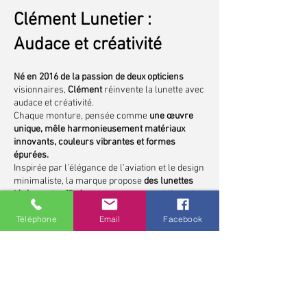
Clément Lunetier :
Audace et créativité
Né en 2016 de la passion de deux opticiens
visionnaires,
Clément
réinvente la lunette avec
audace et créativité.
Chaque monture, pensée comme
une œuvre
unique, mêle harmonieusement matériaux
innovants, couleurs vibrantes et formes
épurées.
Inspirée par l’élégance de l’aviation et le design
minimaliste, la marque propose
des lunettes
légères et raffinées,
conçues pour sublimer la
personnalité de celui ou celle qui les porte.
Téléphone
Email
Facebook
Clément, c’est l’art de réinventer la lunetterie
traditionnelle, en explorant sans cesse de
nouvelles voies créatives pour offrir des
modèles aussi originaux qu’intemporels.
*pour les contrôles de vue et pour toute lunette
correctrice, demandez conseils à votre opticien,