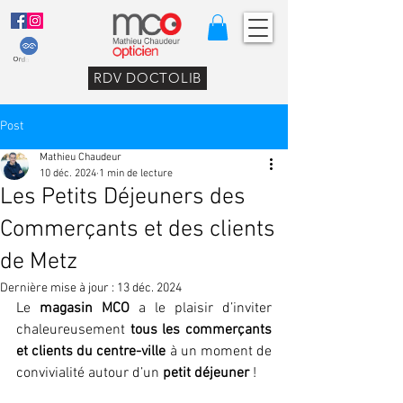
RDV DOCTOLIB
Post
Mathieu Chaudeur
10 déc. 2024
1 min de lecture
Les Petits Déjeuners des
Commerçants et des clients
de Metz
Dernière mise à jour :
13 déc. 2024
Le 
magasin MCO
 a le plaisir d’inviter 
chaleureusement 
tous les commerçants 
et clients du centre-ville
 à un moment de 
convivialité autour d’un 
petit déjeuner
 !