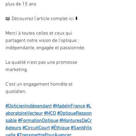
plus de 15 ans
📖 Découvrez l’article complet ici ⬇️
Merci à toutes celles et ceux qui 
partagent notre vision de l’optique : 
indépendante, engagée et passionnée.
La qualité n’est pas une promesse 
marketing.
C’est un engagement honnête et 
quotidien.
#OpticienIndépendant
#MadeInFrance
#L
aboratoireVecteur
#MCO
#OptiqueRespon
sable
#FormationOptique
#MonturesDeCr
éateurs
#CircuitCourt
#Éthique
#SantéVis
uelle
#TransmettrePourAvancer