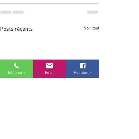
Voir tout
Posts récents
Téléphone
Email
Facebook
📻 Rendez-vous r