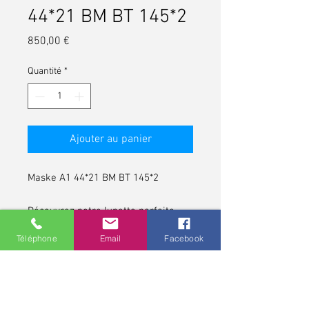
44*21 BM BT 145*2
Prix
850,00 €
Quantité
*
Ajouter au panier
Maske A1 44*21 BM BT 145*2
Découvrez notre lunette parfaite
pour ceux qui apprécient le style
Téléphone
Email
Facebook
vintage.