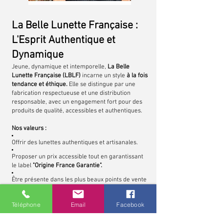
La Belle Lunette Française :
L'Esprit Authentique et
Dynamique
Jeune, dynamique et intemporelle,
La Belle
Lunette Française (LBLF)
incarne un style
à la fois
tendance et éthique.
Elle se distingue par une
fabrication respectueuse et une distribution
responsable, avec un engagement fort pour des
produits de qualité, accessibles et authentiques.
Nos valeurs :
Offrir des lunettes authentiques et artisanales.
Proposer un prix accessible tout en garantissant
le label
"Origine France Garantie".
Être présente dans les plus beaux points de vente
indépendants.
Téléphone
Email
Facebook
LBLF
s'appuie également sur sa propre gamme
de verres, fabriqués dans le laboratoire VECTEUR.