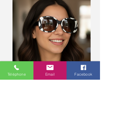
Téléphone
Email
Facebook
Lunette solaire Alain Mikli au design
audacieux et unique, pour un style affirmé
et plein de caractère.