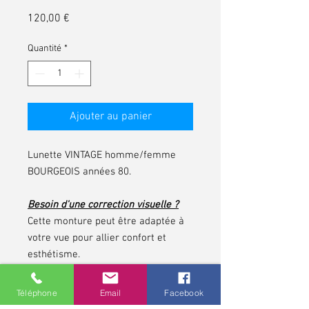
Prix
120,00 €
Quantité
*
Ajouter au panier
Lunette VINTAGE homme/femme
BOURGEOIS années 80.
Besoin d'une correction visuelle ?
Cette monture peut être adaptée à
votre vue pour allier confort et
esthétisme.
N’attendez plus, affirmez votre style
Téléphone
Email
Facebook
tout en profitant d’une vision