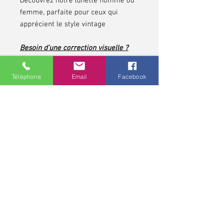
Découvrez notre lunette homme ou
femme, parfaite pour ceux qui
apprécient le style vintage
Besoin d'une correction visuelle ?
Cette monture peut être adaptée à
votre vue pour allier confort et
Téléphone
Email
Facebook
esthétisme.
N’attendez plus, affirmez votre style
tout en profitant d’une vision
parfaite !
*pour les contrôles de vue et pour toute lunette
correctrice, demandez conseils à votre opticien,
professionnel de santé. Une ordonnance médicale pour une
monture et pour des verres correcteurs peut avoir une
validité allant jusqu'à cinq ans.