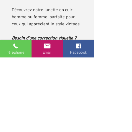
Découvrez notre lunette en cuir
homme ou femme, parfaite pour
ceux qui apprécient le style vintage
Besoin d'une correction visuelle ?
Cette monture peut être adaptée à
votre vue pour allier confort et
Téléphone
Email
Facebook
esthétisme.
N’attendez plus, affirmez votre style
tout en profitant d’une vision
parfaite !
*pour les contrôles de vue et pour toute lunette
correctrice, demandez conseils à votre opticien,
professionnel de santé. Une ordonnance médicale pour une