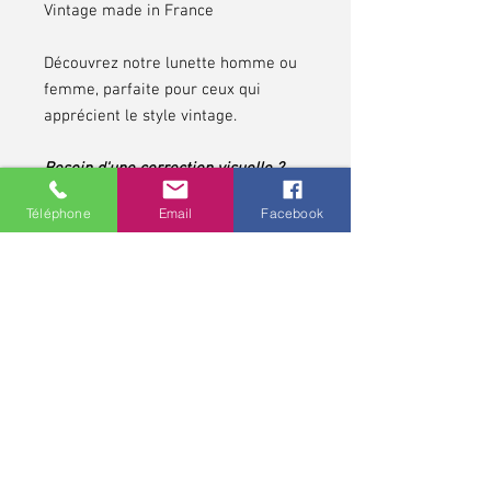
Vintage made in France
Découvrez notre lunette homme ou
femme, parfaite pour ceux qui
apprécient le style vintage.
Besoin d'une correction visuelle ?
Cette monture peut être adaptée à
Téléphone
Email
Facebook
votre vue pour allier confort et
esthétisme.
N’attendez plus, affirmez votre style
tout en profitant d’une vision
parfaite !
*pour les contrôles de vue et pour toute lunette