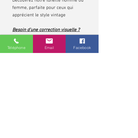
Découvrez notre lunette homme ou
femme, parfaite pour ceux qui
apprécient le style vintage
Besoin d'une correction visuelle ?
Cette monture peut être adaptée à
votre vue pour allier confort et
Téléphone
Email
Facebook
esthétisme.
N’attendez plus, affirmez votre style
tout en profitant d’une vision
parfaite !
*pour les contrôles de vue et pour toute lunette
correctrice, demandez conseils à votre opticien,
professionnel de santé. Une ordonnance médicale pour une
monture et pour des verres correcteurs peut avoir une
validité allant jusqu'à cinq ans.