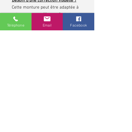
Besoin d'une correction visuelle ?
Cette monture peut être adaptée à
votre vue pour allier confort et
esthétisme.
Téléphone
Email
Facebook
N’attendez plus, affirmez votre style
tout en profitant d’une vision
parfaite !
*pour les contrôles de vue et pour toute lunette
correctrice, demandez conseils à votre opticien,
professionnel de santé. Une ordonnance médicale pour une
monture et pour des verres correcteurs peut avoir une
validité allant jusqu'à cinq ans.
Politique de confidentialité
MCO - Mathieu Chaudeur Opticien
11 rue Marguerite Puhl Demange