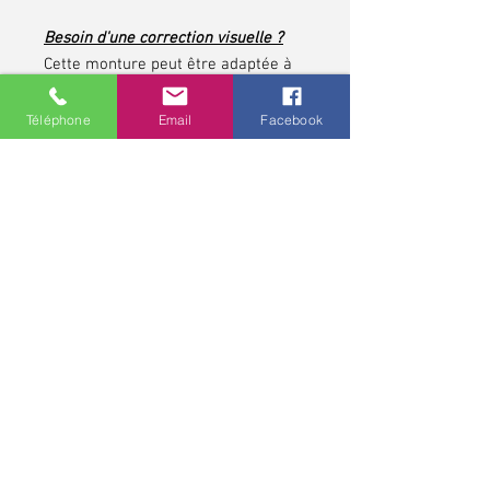
Besoin d'une correction visuelle ?
Cette monture peut être adaptée à
votre vue pour allier confort et
esthétisme.
Téléphone
Email
Facebook
N’attendez plus, affirmez votre style
tout en profitant d’une vision
parfaite !
*pour les contrôles de vue et pour toute lunette
correctrice, demandez conseils à votre opticien,
professionnel de santé. Une ordonnance médicale pour une
monture et pour des verres correcteurs peut avoir une
validité allant jusqu'à cinq ans.
Politique de confidentialité
MCO - Mathieu Chaudeur Opticien