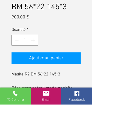
BM 56*22 145*3
Prix
900,00 €
Quantité
*
Ajouter au panier
Maske R2 BM 56*22 145*3
Découvrez notre lunette parfaite
pour ceux qui apprécient le style
Téléphone
Email
Facebook
vintage.