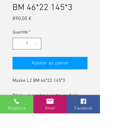
BM 46*22 145*3
Prix
890,00 €
Quantité
*
Ajouter au panier
Maske L2 BM 46*22 145*3
Découvrez notre lunette parfaite
pour ceux qui apprécient le style
Téléphone
Email
Facebook
vintage.