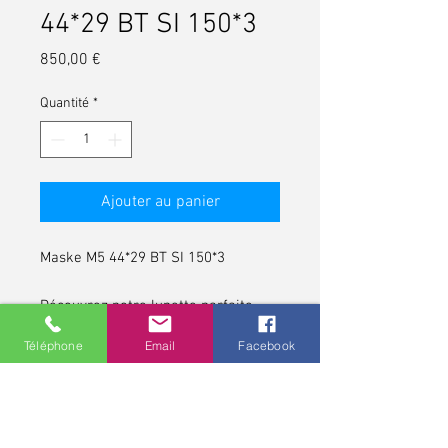
44*29 BT SI 150*3
Prix
850,00 €
Quantité
*
Ajouter au panier
Maske M5 44*29 BT SI 150*3
Découvrez notre lunette parfaite
pour ceux qui apprécient le style
Téléphone
Email
Facebook
vintage.