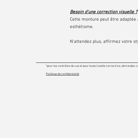
Besoin d'une correction visuelle ?
Cette monture peut être adaptée à
esthétisme.
N’attendez plus, affirmez votre sty
*pour les contrôles de vue et pour toute lunette correctrice, demandez c
Politique de confidentialité