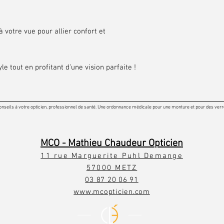
 votre vue pour allier confort et
le tout en profitant d’une vision parfaite !
onseils à votre opticien, professionnel de santé. Une ordonnance médicale pour une monture et pour des verres
MCO - Mathieu Chaudeur Opticien
11 rue Marguerite Puhl Demange
57000 METZ
03 87 20 06 91
www.mcopticien.com