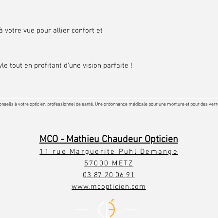
 votre vue pour allier confort et
le tout en profitant d’une vision parfaite !
onseils à votre opticien, professionnel de santé. Une ordonnance médicale pour une monture et pour des verres
MCO - Mathieu Chaudeur Opticien
11 rue Marguerite Puhl Demange
57000 METZ
03 87 20 06 91
www.mcopticien.com