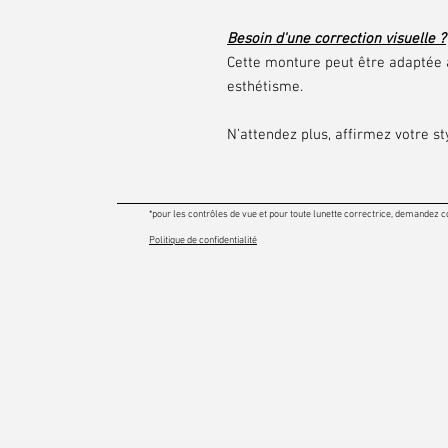
Besoin d'une correction visuelle ?
Cette monture peut être adaptée à
esthétisme.
N’attendez plus, affirmez votre sty
*pour les contrôles de vue et pour toute lunette correctrice, demandez c
Politique de confidentialité