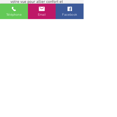
votre vue pour allier confort et
esthétisme.
Téléphone
Email
Facebook
N’attendez plus, affirmez votre style
tout en profitant d’une vision
parfaite !
*pour les contrôles de vue et pour toute lunette
correctrice, demandez conseils à votre opticien,
professionnel de santé. Une ordonnance médicale pour une
monture et pour des verres correcteurs peut avoir une
validité allant jusqu'à cinq ans.
Politique de confidentialité
MCO - Mathieu Chaudeur Opticien
11 rue Marguerite Puhl Demange
57000 METZ
03 87 20 06 91