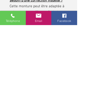
Besoin d'une correction visuelle ?
Cette monture peut être adaptée à
votre vue pour allier confort et
esthétisme.
Téléphone
Email
Facebook
N’attendez plus, affirmez votre style
tout en profitant d’une vision
parfaite !
*pour les contrôles de vue et pour toute lunette
correctrice, demandez conseils à votre opticien,
professionnel de santé. Une ordonnance médicale pour une
monture et pour des verres correcteurs peut avoir une
validité allant jusqu'à cinq ans.
Politique de confidentialité
MCO - Mathieu Chaudeur Opticien
11 rue Marguerite Puhl Demange