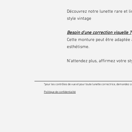
Découvrez notre lunette rare et li
style vintage
Besoin d'une correction visuelle ?
Cette monture peut être adaptée à
esthétisme.
N’attendez plus, affirmez votre sty
*pour les contrôles de vue et pour toute lunette correctrice, demandez c
Politique de confidentialité