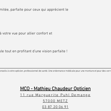
mitée, parfaite pour ceux qui apprécient le
 votre vue pour allier confort et
le tout en profitant d’une vision parfaite !
onseils à votre opticien, professionnel de santé. Une ordonnance médicale pour une monture et pour des verres
MCO - Mathieu Chaudeur Opticien
11 rue Marguerite Puhl Demange
57000 METZ
03 87 20 06 91