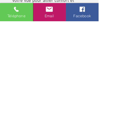
votre vue pour allier confort et
esthétisme.
Téléphone
Email
Facebook
N’attendez plus, affirmez votre style
tout en profitant d’une vision
parfaite !
*pour les contrôles de vue et pour toute lunette
correctrice, demandez conseils à votre opticien,
professionnel de santé. Une ordonnance médicale pour une
monture et pour des verres correcteurs peut avoir une
validité allant jusqu'à cinq ans.
Politique de confidentialité
MCO - Mathieu Chaudeur Opticien
11 rue Marguerite Puhl Demange
57000 METZ
03 87 20 06 91
www.mcopticien.com