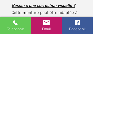
Besoin d'une correction visuelle ?
Cette monture peut être adaptée à
votre vue pour allier confort et
esthétisme.
Téléphone
Email
Facebook
N’attendez plus, affirmez votre style
tout en profitant d’une vision
parfaite !
*pour les contrôles de vue et pour toute lunette
correctrice, demandez conseils à votre opticien,
professionnel de santé. Une ordonnance médicale pour une
monture et pour des verres correcteurs peut avoir une
validité allant jusqu'à cinq ans.
Politique de confidentialité
MCO - Mathieu Chaudeur Opticien