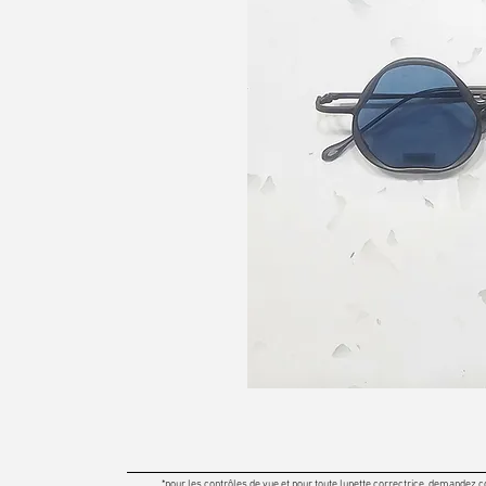
*pour les contrôles de vue et pour toute lunette correctrice, demandez c