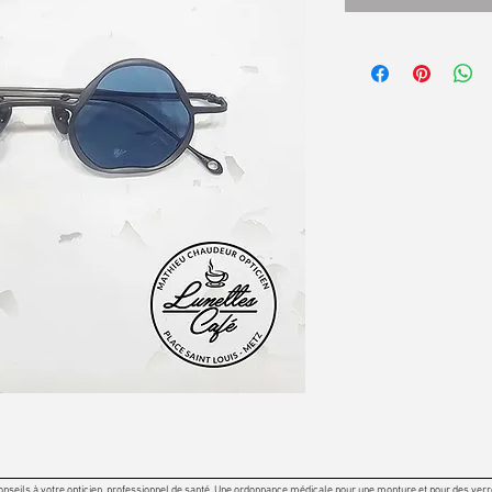
onseils à votre opticien, professionnel de santé. Une ordonnance médicale pour une monture et pour des verres