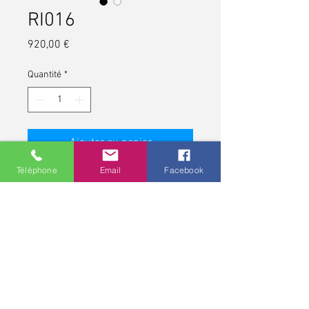
RI016
Prix
920,00 €
Quantité
*
Ajouter au panier
Téléphone
Email
Facebook
*pour les contrôles de vue et pour toute lunette
correctrice, demandez conseils à votre opticien,
professionnel de santé. Une ordonnance médicale pour une
monture et pour des verres correcteurs peut avoir une
validité allant jusqu'à cinq ans.
Politique de confidentialité