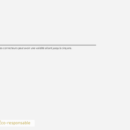
 correcteurs peut avoir une validité allant jusqu'à cinq ans.
Éco-responsable