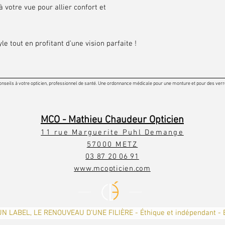
 votre vue pour allier confort et
le tout en profitant d’une vision parfaite !
onseils à votre opticien, professionnel de santé. Une ordonnance médicale pour une monture et pour des verres
MCO - Mathieu Chaudeur Opticien
11 rue Marguerite Puhl Demange
57000 METZ
03 87 20 06 91
www.mcopticien.com
UN LABEL, LE RENOUVEAU D’UNE FILIÈRE - Éthique et indépendant - 