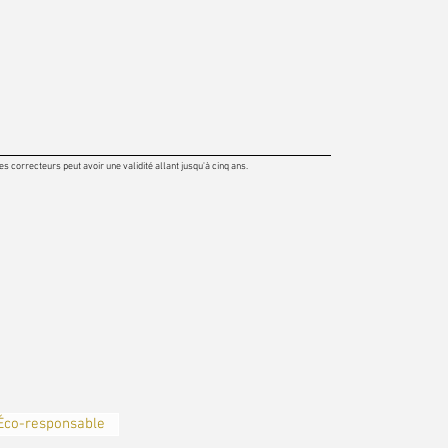
 correcteurs peut avoir une validité allant jusqu'à cinq ans.
Éco-responsable