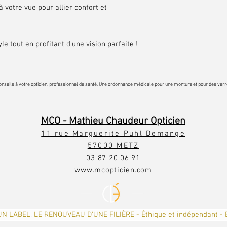
 votre vue pour allier confort et
le tout en profitant d’une vision parfaite !
onseils à votre opticien, professionnel de santé. Une ordonnance médicale pour une monture et pour des verres
MCO - Mathieu Chaudeur Opticien
11 rue Marguerite Puhl Demange
57000 METZ
03 87 20 06 91
www.mcopticien.com
UN LABEL, LE RENOUVEAU D’UNE FILIÈRE - Éthique et indépendant - 