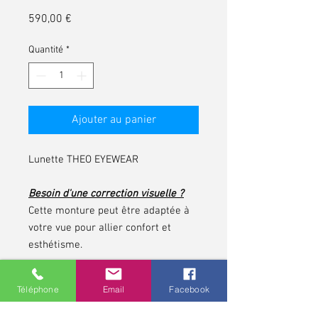
Prix
590,00 €
Quantité
*
Ajouter au panier
Lunette THEO EYEWEAR
Besoin d'une correction visuelle ?
Cette monture peut être adaptée à
votre vue pour allier confort et
esthétisme.
N’attendez plus, affirmez votre style
Téléphone
Email
Facebook
tout en profitant d’une vision
parfaite !