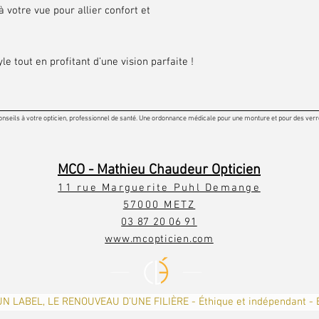
 votre vue pour allier confort et
le tout en profitant d’une vision parfaite !
onseils à votre opticien, professionnel de santé. Une ordonnance médicale pour une monture et pour des verres
MCO - Mathieu Chaudeur Opticien
11 rue Marguerite Puhl Demange
57000 METZ
03 87 20 06 91
www.mcopticien.com
UN LABEL, LE RENOUVEAU D’UNE FILIÈRE - Éthique et indépendant - 