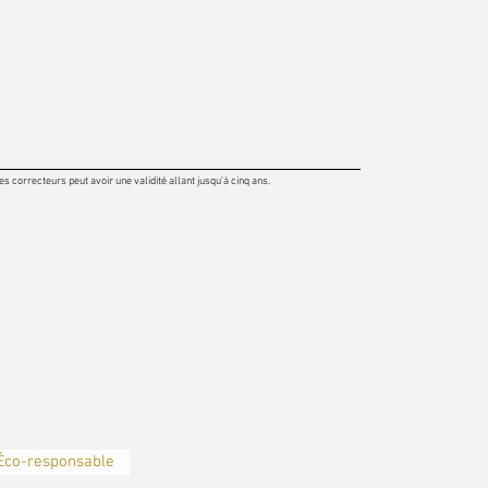
 correcteurs peut avoir une validité allant jusqu'à cinq ans.
Éco-responsable