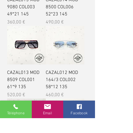
9080 COL003
8500 COL006
49*21 145
52*23 145
Prix
Prix
360,00 €
490,00 €
CAZAL013 MOD
CAZAL012 MOD
8509 COL001
164/3 COL002
61*9 135
58*12 135
Prix
Prix
520,00 €
460,00 €
Téléphone
Email
Facebook