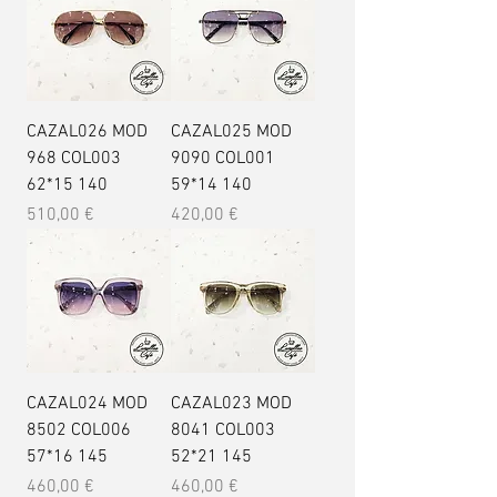
CAZAL026 MOD
CAZAL025 MOD
968 COL003
9090 COL001
62*15 140
59*14 140
Prix
Prix
510,00 €
420,00 €
CAZAL024 MOD
CAZAL023 MOD
8502 COL006
8041 COL003
57*16 145
52*21 145
Prix
Prix
460,00 €
460,00 €