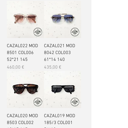
CAZAL022 MOD
CAZAL021 MOD
8501 COL006
8042 COL003
52*21 145
61*14 140
Prix
Prix
460,00 €
435,00 €
CAZAL020 MOD
CAZAL019 MOD
8503 COL002
185/3 COL001