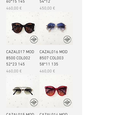
60*15 145
54*12
Prix
Prix
460,00 €
450,00 €
CAZAL017 MOD
CAZAL016 MOD
8500 COL002
8507 COL003
52*23 145
58*11 135
Prix
Prix
460,00 €
460,00 €
CAZAL015 MOD
CAZAL014 MOD