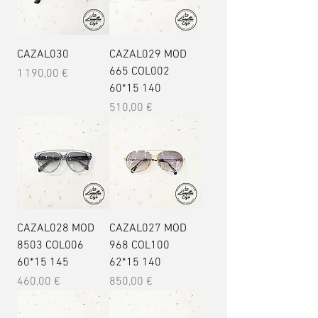
CAZAL030
CAZAL029 MOD
665 COL002
Prix
1 190,00 €
60*15 140
Prix
510,00 €
CAZAL028 MOD
CAZAL027 MOD
8503 COL006
968 COL100
60*15 145
62*15 140
Prix
Prix
460,00 €
850,00 €