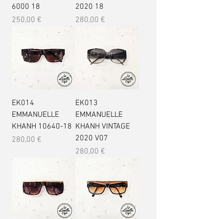
6000 18
2020 18
Prix
Prix
250,00 €
280,00 €
EK014
EK013
EMMANUELLE
EMMANUELLE
KHANH 10640-18
KHANH VINTAGE
2020 V07
Prix
280,00 €
Prix
280,00 €