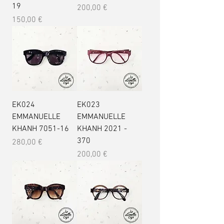
19
Prix
200,00 €
Prix
150,00 €
EK024
EK023
EMMANUELLE
EMMANUELLE
KHANH 7051-16
KHANH 2021 -
370
Prix
280,00 €
Prix
200,00 €