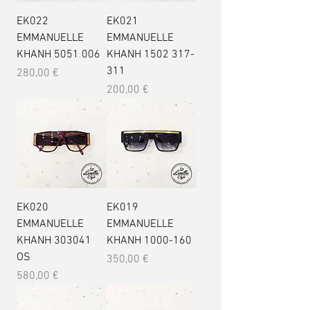
EK022
EK021
EMMANUELLE
EMMANUELLE
KHANH 5051 006
KHANH 1502 317-
311
Prix
280,00 €
Prix
200,00 €
EK020
EK019
EMMANUELLE
EMMANUELLE
KHANH 303041
KHANH 1000-160
OS
Prix
350,00 €
Prix
580,00 €