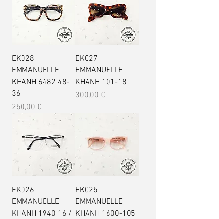
EK028
EK027
EMMANUELLE
EMMANUELLE
KHANH 6482 48-
KHANH 101-18
36
Prix
300,00 €
Prix
250,00 €
EK026
EK025
EMMANUELLE
EMMANUELLE
KHANH 1940 16 /
KHANH 1600-105