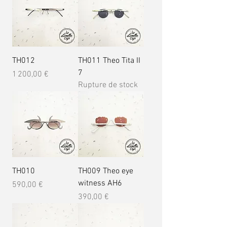
TH012
TH011 Theo Tita II
7
Prix
1 200,00 €
Rupture de stock
TH010
TH009 Theo eye
witness AH6
Prix
590,00 €
Prix
390,00 €