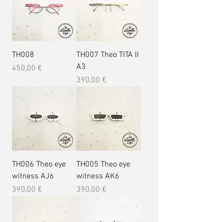
TH008
TH007 Theo TITA II
A3
Prix
450,00 €
Prix
390,00 €
TH006 Theo eye
TH005 Theo eye
witness AJ6
witness AK6
Prix
Prix
390,00 €
390,00 €